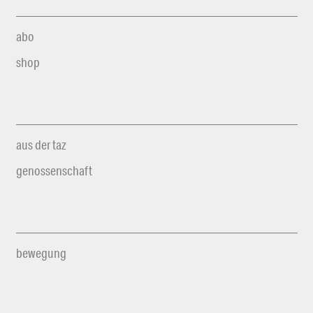
abo
shop
aus der taz
genossenschaft
bewegung