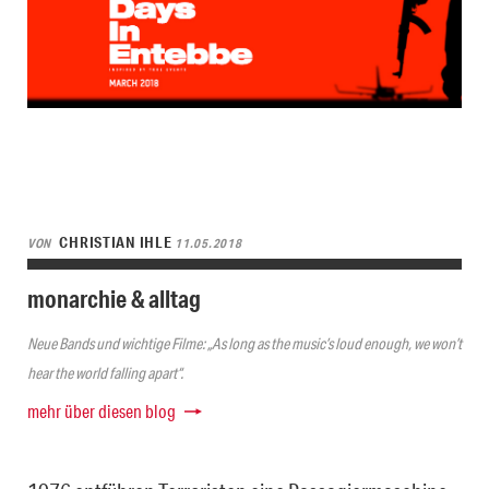
CHRISTIAN IHLE
VON
11.05.2018
monarchie & alltag
Neue Bands und wichtige Filme: „As long as the music’s loud enough, we won’t
hear the world falling apart“.
mehr über diesen blog