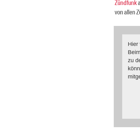
Zündfunk
a
von allen Z
Hier
Beim
zu d
könn
mitg