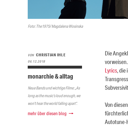
Foto: The1975/ Magdalena Wosinska
Die Angekl
CHRISTIAN IHLE
VON
vorweisen. 
06.12.2018
Lyrics
, die
monarchie & alltag
Transgress
Subversivi
Neue Bands und wichtige Filme: „As
long as the music’s loud enough, we
won’t hear the world falling apart“.
Von diesen
fürchterli
mehr über diesen blog
Autotune-