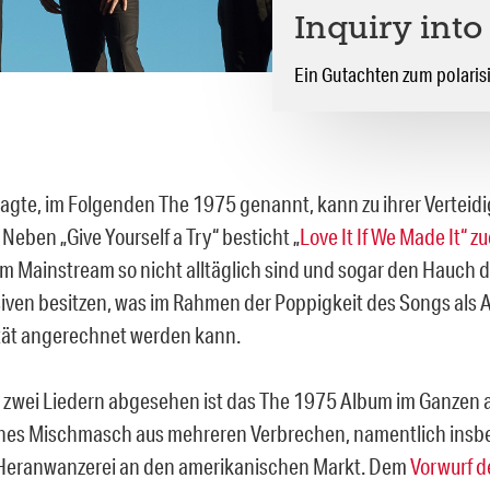
Inquiry into
Ein Gutachten zum polari
agte, im Folgenden The 1975 genannt, kann zu ihrer Verteidi
Neben „Give Yourself a Try“ besticht „
Love It If We Made It“ 
 im Mainstream so nicht alltäglich sind und sogar den Hauch 
iven besitzen, was im Rahmen der Poppigkeit des Songs als A
tät angerechnet werden kann.
 zwei Liedern abgesehen ist das The 1975 Album im Ganzen a
ches Mischmasch aus mehreren Verbrechen, namentlich insb
Heranwanzerei an den amerikanischen Markt. Dem
Vorwurf d