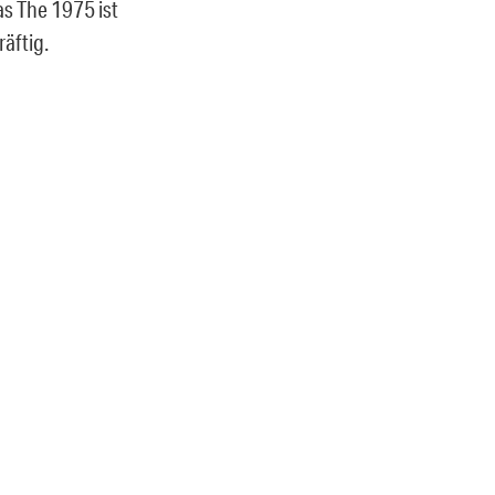
as The 1975 ist
räftig.