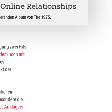
 Online Relationships
sierenden Album von The 1975.
gung zwei Hits
zudem noch mit
des
kt der
ber ein
esondere die
es Anklägers