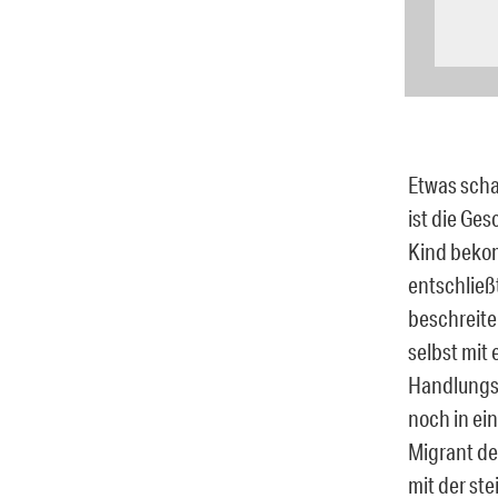
Etwas scha
ist die Ges
Kind bekom
entschließ
beschreiten
selbst mit
Handlungss
noch in ei
Migrant de
mit der st