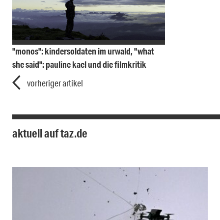
"monos": kindersoldaten im urwald, "what
she said": pauline kael und die filmkritik
vorheriger artikel
aktuell auf taz.de