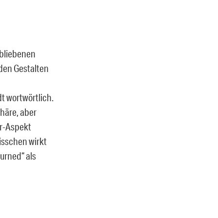
rbliebenen
rden Gestalten
t wortwörtlich.
häre, aber
or-Aspekt
isschen wirkt
urned“ als