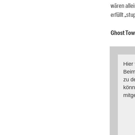
wären alle
erfüllt „st
Ghost Tow
Hier
Beim
zu d
könn
mitg