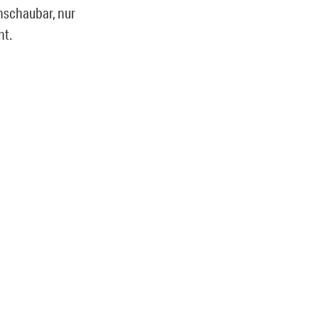
nschaubar, nur
ht.