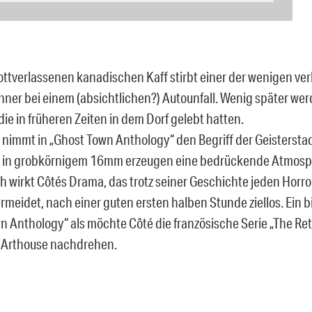
ottverlassenen kanadischen Kaff stirbt einer der wenigen ve
ner bei einem (absichtlichen?) Autounfall. Wenig später we
die in früheren Zeiten in dem Dorf gelebt hatten.
 nimmt in „Ghost Town Anthology“ den Begriff der Geisterstad
r in grobkörnigem 16mm erzeugen eine bedrückende Atmosp
ch wirkt Côtés Drama, das trotz seiner Geschichte jeden Horr
rmeidet, nach einer guten ersten halben Stunde ziellos. Ein b
n Anthology“ als möchte Côté die französische Serie „The Ret
 Arthouse nachdrehen.