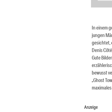
In einem g
jungen Män
gesichtet, 
Denis Côté
Gute Bilde
erzähleris
bewusst ve
„Ghost Tow
maximales
Anzeige