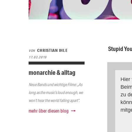
Stupid Yo
CHRISTIAN IHLE
VON
17.02.2019
monarchie & alltag
Hier
Neue Bands und wichtige Filme: „As
Beim
long as the music’s loud enough, we
zu d
won’t hear the world falling apart“.
könn
mitg
mehr über diesen blog