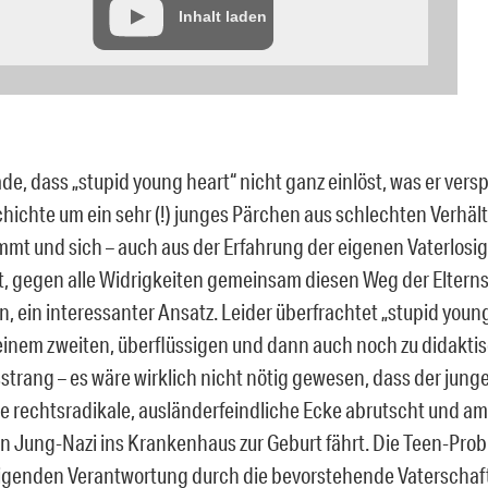
Inhalt laden
de, dass „stupid young heart“ nicht ganz einlöst, was er vers
chichte um ein sehr (!) junges Pärchen aus schlechten Verhält
mt und sich – auch aus der Erfahrung der eigenen Vaterlosig
t, gegen alle Widrigkeiten gemeinsam diesen Weg der Elterns
, ein interessanter Ansatz. Leider überfrachtet „stupid young
 einem zweiten, überflüssigen und dann auch noch zu didakt
trang – es wäre wirklich nicht nötig gewesen, dass der jung
ne rechtsradikale, ausländerfeindliche Ecke abrutscht und a
n Jung-Nazi ins Krankenhaus zur Geburt fährt. Die Teen-Prob
eigenden Verantwortung durch die bevorstehende Vaterschaft