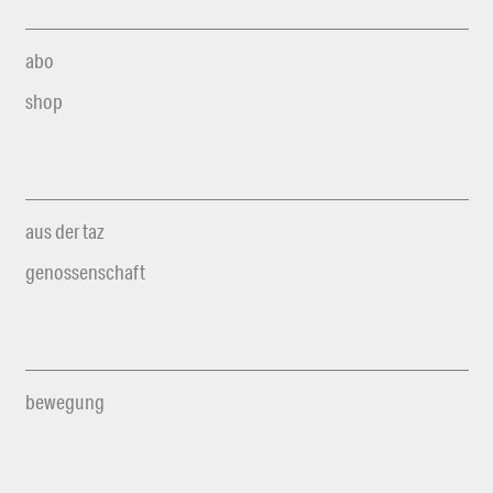
abo
shop
aus der taz
genossenschaft
bewegung