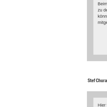
Beim
zu d
könn
mitg
Stef Chura
Hier