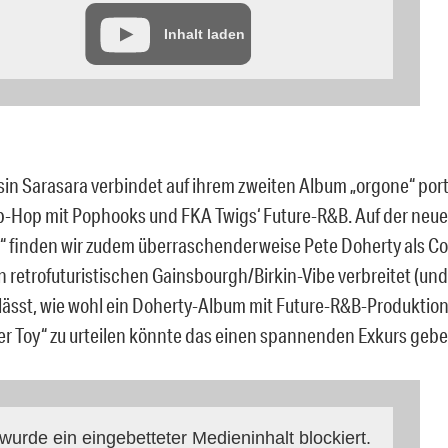
Inhalt laden
sin Sarasara verbindet auf ihrem zweiten Album „orgone“ por
ip-Hop mit Pophooks und FKA Twigs‘ Future-R&B. Auf der neue
y“ finden wir zudem überraschenderweise Pete Doherty als C
n retrofuturistischen Gainsbourgh/Birkin-Vibe verbreitet (un
lässt, wie wohl ein Doherty-Album mit Future-R&B-Produktion
er Toy“ zu urteilen könnte das einen spannenden Exkurs gebe
 wurde ein eingebetteter Medieninhalt blockiert.