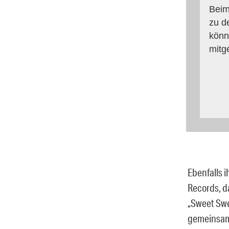
Beim
zu d
könn
mitg
Ebenfalls i
Records, d
„Sweet Swe
gemeinsam 