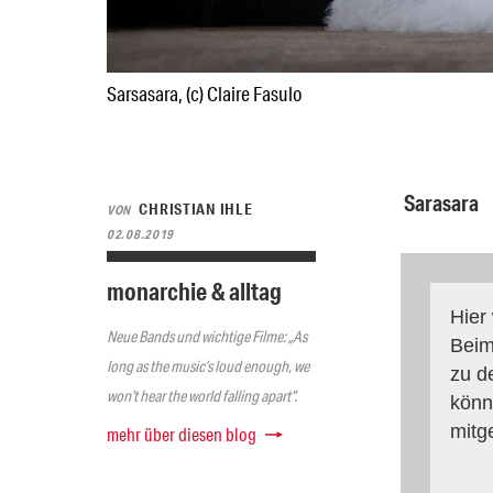
Sarsasara, (c) Claire Fasulo
Sarasara
CHRISTIAN IHLE
VON
02.08.2019
monarchie & alltag
Hier
Neue Bands und wichtige Filme: „As
Beim
long as the music’s loud enough, we
zu d
won’t hear the world falling apart“.
könn
mitg
mehr über diesen blog