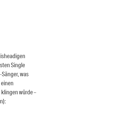
tisheadigen
sten Single
o-Sänger, was
d einen
 klingen würde –
n):