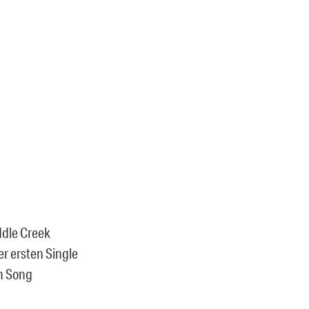
ddle Creek
er ersten Single
n Song