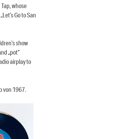
l Tap, whose
o „Let’s Go to San
ldren’s show
and „pot“
dio airplay to
b von 1967.