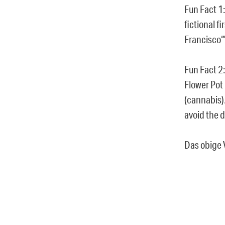
Fun Fact 1
fictional f
Francisco“
Fun Fact 2
Flower Pot
(cannabis)
avoid the d
Das obige 