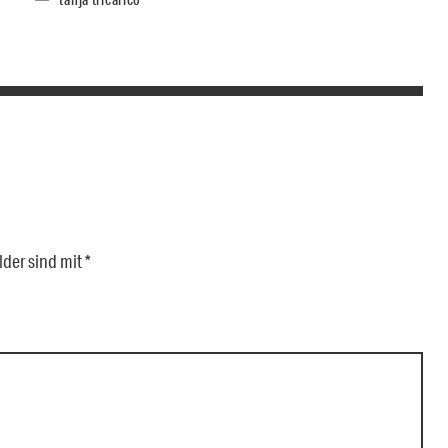
tanja tricarico
lder sind mit
*