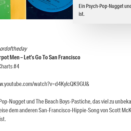
Ein Psych-Pop-Nugget und 
ist.
cordoftheday
pot Men – Let’s Go To San Francisco
Charts #4
ww.youtube.com/watch?v=d4KylcQK9GU&
Pop-Nugget und The Beach Boys-Pastiche, das viel zu unbek
eise dem anderen San-Francisco-Hippie-Song von Scott McK
st.