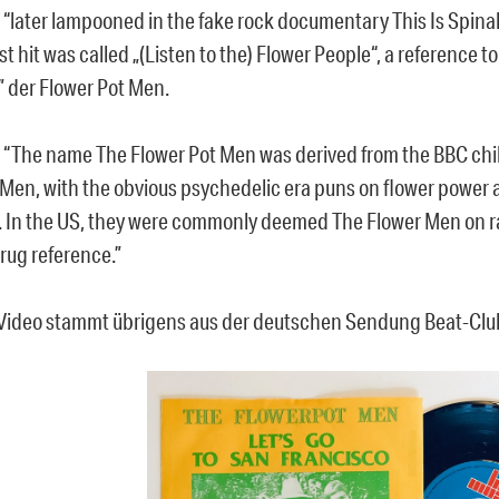
: “later lampooned in the fake rock documentary This Is Spina
irst hit was called „(Listen to the) Flower People“, a reference t
” der Flower Pot Men.
: “The name The Flower Pot Men was derived from the BBC chi
 Men, with the obvious psychedelic era puns on flower power 
. In the US, they were commonly deemed The Flower Men on ra
rug reference.”
Video stammt übrigens aus der deutschen Sendung Beat-Clu