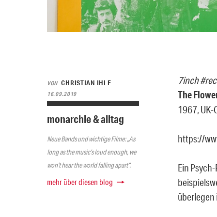
7inch #re
CHRISTIAN IHLE
VON
The Flower
16.09.2019
1967, UK-
monarchie & alltag
https://w
Neue Bands und wichtige Filme: „As
long as the music’s loud enough, we
won’t hear the world falling apart“.
Ein Psych-
beispielsw
mehr über diesen blog
überlegen i