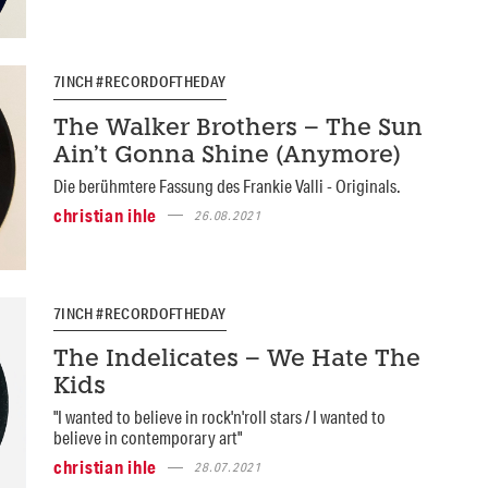
7INCH #RECORDOFTHEDAY
The Walker Brothers – The Sun
Ain’t Gonna Shine (Anymore)
Die berühmtere Fassung des Frankie Valli - Originals.
christian ihle
26.08.2021
7INCH #RECORDOFTHEDAY
The Indelicates – We Hate The
Kids
"I wanted to believe in rock'n'roll stars / I wanted to
believe in contemporary art"
christian ihle
28.07.2021