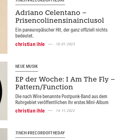
Adriano Celentano –
Prisencolinensinainciusol
Ein paneuropäischer Hit, der ganz offiziell nichts
bedeutet.
christian ihle
10.01.2023
NEUE MUSIK
EP der Woche: I Am The Fly –
Pattern/Function
Die nach Wire benannte Postpunk-Band aus dem
Ruhrgebiet veröffentlichen ihr erstes Mini-Album
christian ihle
14.11.2022
7INCH #RECORDOFTHEDAY