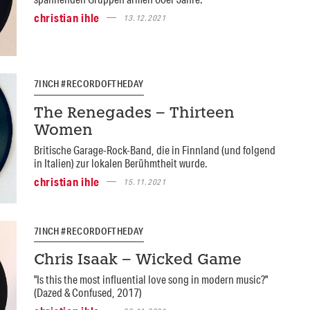
christian ihle
13.12.2021
7INCH #RECORDOFTHEDAY
The Renegades – Thirteen
Women
Britische Garage-Rock-Band, die in Finnland (und folgend
in Italien) zur lokalen Berühmtheit wurde.
christian ihle
15.11.2021
7INCH #RECORDOFTHEDAY
Chris Isaak – Wicked Game
"Is this the most influential love song in modern music?"
(Dazed & Confused, 2017)