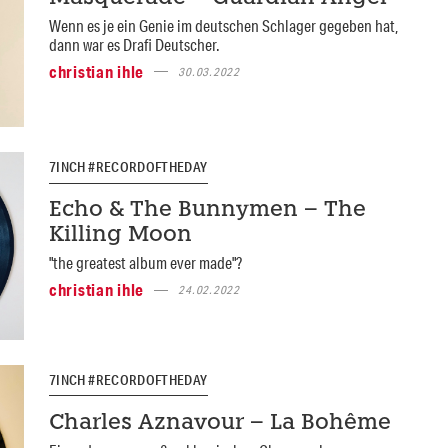
Wenn es je ein Genie im deutschen Schlager gegeben hat,
dann war es Drafi Deutscher.
christian ihle
30.03.2022
7INCH #RECORDOFTHEDAY
Echo & The Bunnymen – The
Killing Moon
"the greatest album ever made"?
christian ihle
24.02.2022
7INCH #RECORDOFTHEDAY
Charles Aznavour – La Bohême