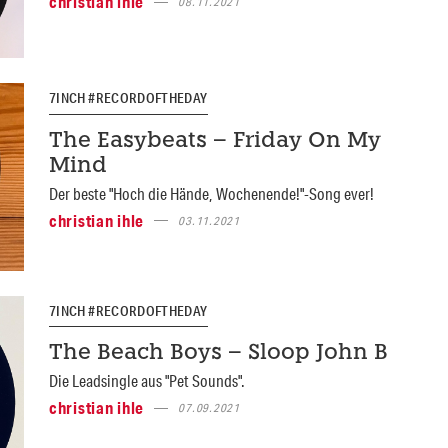
christian ihle
08.11.2021
7INCH #RECORDOFTHEDAY
The Easybeats – Friday On My
Mind
Der beste "Hoch die Hände, Wochenende!"-Song ever!
christian ihle
03.11.2021
7INCH #RECORDOFTHEDAY
The Beach Boys – Sloop John B
Die Leadsingle aus "Pet Sounds".
christian ihle
07.09.2021