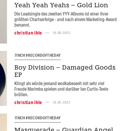
Yeah Yeah Yeahs – Gold Lion
Die Leadsingle des zweiten YYY-Albums ist einer ihrer
größten Chartserfolge - und nach einem Marketing-Award
benannt.
christian ihle
19.09.2022
7INCH #RECORDOFTHEDAY
Boy Division – Damaged Goods
EP
Klingt als würde jemand wodkabeseelt mit sehr viel
Freude Marimba spielen und darüber Ian Curtis–Texte
brüllen.
christian ihle
16.05.2022
7INCH #RECORDOFTHEDAY
Masquerade – Guardian Angel