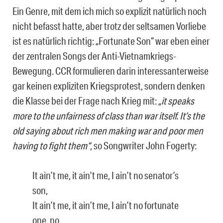
Ein Genre, mit dem ich mich so explizit natürlich noch
nicht befasst hatte, aber trotz der seltsamen Vorliebe
ist es natürlich richtig: „Fortunate Son“ war eben einer
der zentralen Songs der Anti-Vietnamkriegs-
Bewegung. CCR formulieren darin interessanterweise
gar keinen expliziten Kriegsprotest, sondern denken
die Klasse bei der Frage nach Krieg mit:
„it speaks
more to the unfairness of class than war itself. It’s the
old saying about rich men making war and poor men
having to fight them“
, so Songwriter John Fogerty:
It ain’t me, it ain’t me, I ain’t no senator’s
son,
It ain’t me, it ain’t me, I ain’t no fortunate
one, no