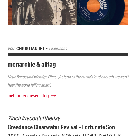
CHRISTIAN IHLE
VON
12.09.2020
monarchie & alltag
Neue Bands und wichtige Filme: „As long as the music’s loud enough, we won’t
hear the world falling apart“.
mehr über diesen blog
7inch #recordoftheday
Creedence Clearwater Revival – Fortunate Son