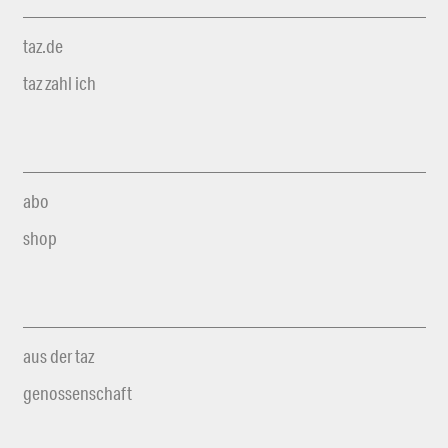
taz.de
taz zahl ich
abo
shop
aus der taz
genossenschaft