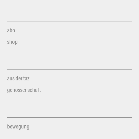
abo
shop
aus der taz
genossenschaft
bewegung