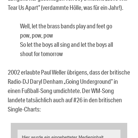
Tear Us Apart“ (verdammte Hölle, was für ein Jahr!).
Well, let the brass bands play and feet go
pow, pow, pow
So let the boys all sing and let the boys all
shout for tomorrow
2002 erlaubte Paul Weller übrigens, dass der britische
Radio-DJ Daryl Denham „Going Underground“ in
einen Fußball-Song umdichtete. Der WM-Song
landete tatsächlich auch auf #26 in den britischen
Single-Charts:
Hier wurde ein eingebetteter Medieninhalt