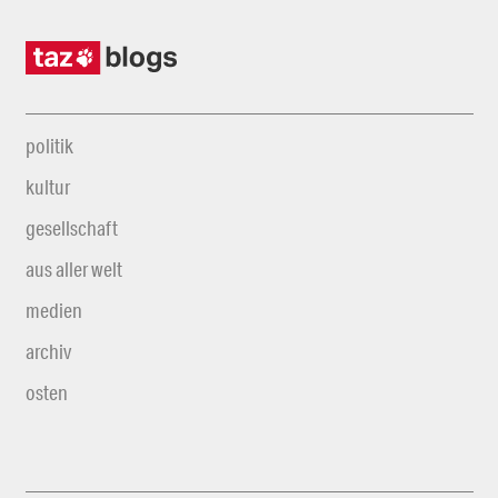
politik
kultur
gesellschaft
aus aller welt
medien
archiv
osten