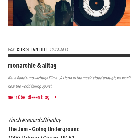
CHRISTIAN IHLE
VON
10.12.2019
monarchie & alltag
Neue Bands und wichtige Filme: „As long as the music’s loud enough, we won’t
hear the world falling apart“.
mehr über diesen blog
7inch #recordoftheday
The Jam – Going Underground