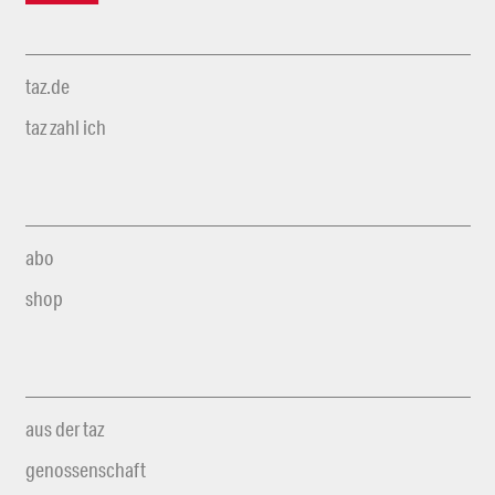
taz.de
taz zahl ich
abo
shop
aus der taz
genossenschaft