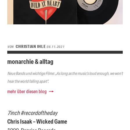
CHRISTIAN IHLE
VON
08.11.2021
monarchie & alltag
Neue Bands und wichtige Filme: „As long as the music’s loud enough, we won’t
hear the world falling apart“.
mehr über diesen blog
7inch #recordoftheday
Chris Isaak – Wicked Game