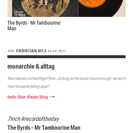
The Byrds - Mr Tambourine
Man
CHRISTIAN IHLE
VON
05.04.2021
monarchie & alltag
Neue Bands und wichtige Filme: „As long as the music’s loud enough, we won’t
hear the world falling apart“.
mehr über diesen blog
7inch #recordoftheday
The Byrds – Mr Tambourine Man