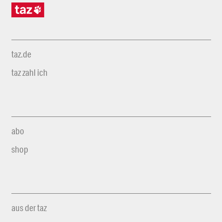
taz.de
taz zahl ich
abo
shop
aus der taz