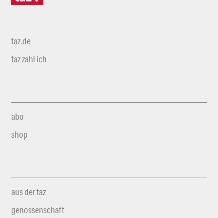
taz.de
taz zahl ich
abo
shop
aus der taz
genossenschaft