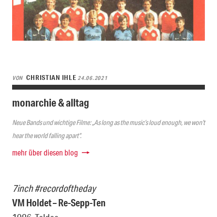
CHRISTIAN IHLE
VON
24.06.2021
monarchie & alltag
Neue Bands und wichtige Filme: „As long as the music’s loud enough, we won’t
hear the world falling apart“.
mehr über diesen blog
7inch #recordoftheday
VM Holdet – Re-Sepp-Ten