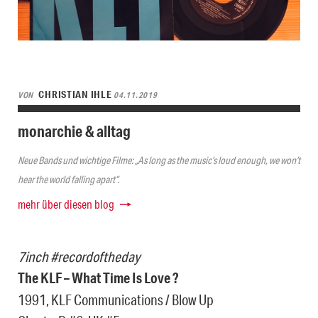
CHRISTIAN IHLE
VON
04.11.2019
monarchie & alltag
Neue Bands und wichtige Filme: „As long as the music’s loud enough, we won’t
hear the world falling apart“.
mehr über diesen blog
7inch #recordoftheday
The KLF – What Time Is Love ?
1991, KLF Communications / Blow Up