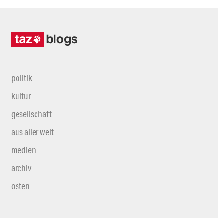
politik
kultur
gesellschaft
aus aller welt
medien
archiv
osten