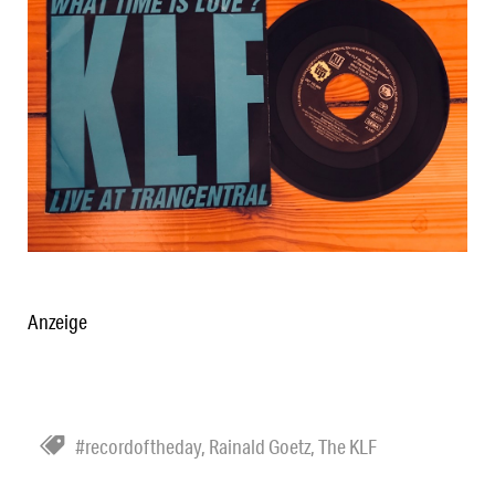
Anzeige
#recordoftheday
,
Rainald Goetz
,
The KLF