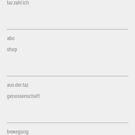
taz zahl ich
abo
shop
aus der taz
genossenschaft
bewegung