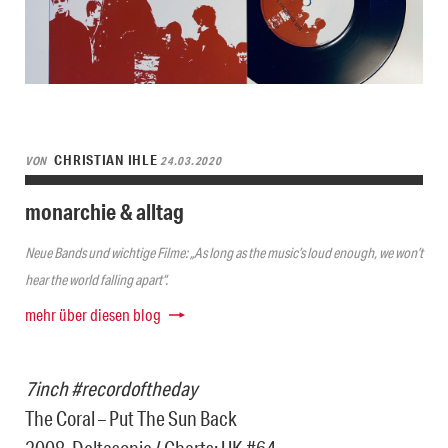
CHRISTIAN IHLE
VON
24.03.2020
monarchie & alltag
Neue Bands und wichtige Filme: „As long as the music’s loud enough, we won’t
hear the world falling apart“.
mehr über diesen blog
7inch #recordoftheday
The Coral – Put The Sun Back