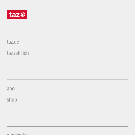
taz.de
taz zahl ich
abo
shop