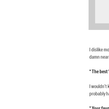
I dislike m
damn near p
* The best
I wouldn’t 
probably ha
* Your fav