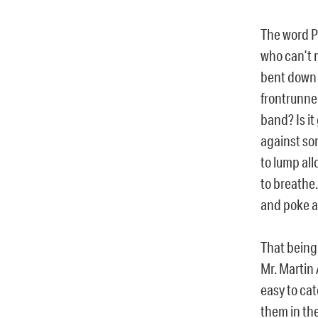
The word P
who can’t 
bent down a
frontrunner
band? Is it
against som
to lump all
to breathe.
and poke at
That being 
Mr. Martin
easy to cat
them in the