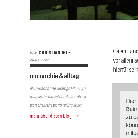
Caleb Land
CHRISTIAN IHLE
VON
vor allem a
20.04.2020
hierfür sei
monarchie & alltag
Neue Bands und wichtige Filme: „As
long as the music’s loud enough, we
Hier
won’t hear the world falling apart“.
Beim
mehr über diesen blog
zu d
könn
mitg