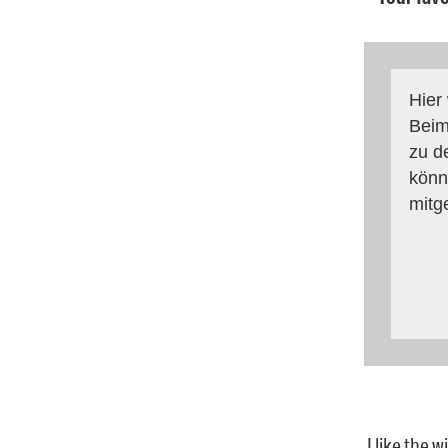
Hier
Beim
zu d
könn
mitg
I like the w