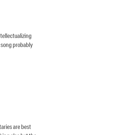
ntellectualizing
a song probably
taries are best