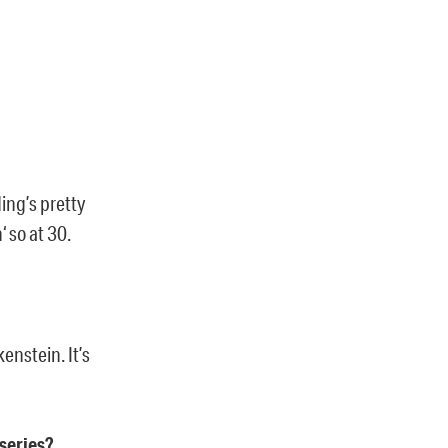
ding’s pretty
‘ so at 30.
enstein. It’s
series?