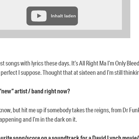
Inhalt laden
ost songs with lyrics these days. It’s All Right Ma I’m Only Blee
erfect I suppose. Thought that at sixteen and I’m still thinkin
 “new” artist / band right now?
know, but hit me up if somebody takes the reigns, from Dr Funk
ppening and I’m in the dark on it.
ourite song/score on a soundtrack for a David Lynch movie/