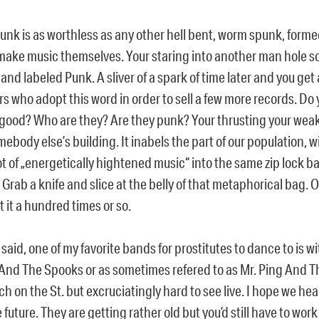
unk is as worthless as any other hell bent, worm spunk, form
make music themselves. Your staring into another man hole so
nd labeled Punk. A sliver of a spark of time later and you get 
s who adopt this word in order to sell a few more records. Do 
 good? Who are they? Are they punk? Your thrusting your weak
ebody else’s building. It inabels the part of our population, wi
ot of „energetically hightened music“ into the same zip lock 
 Grab a knife and slice at the belly of that metaphorical bag. O
 it a hundred times or so.
said, one of my favorite bands for prostitutes to dance to is w
 And The Spooks or as sometimes refered to as Mr. Ping And T
ch on the St. but excruciatingly hard to see live. I hope we he
 future. They are getting rather old but you’d still have to work