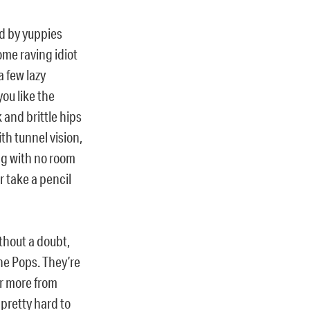
ed by yuppies
me raving idiot
a few lazy
you like the
 and brittle hips
th tunnel vision,
bag with no room
r take a pencil
ithout a doubt,
he Pops. They’re
ar more from
 pretty hard to