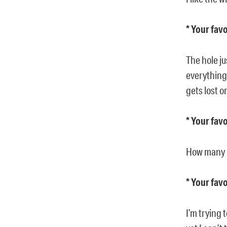
* Your fav
The hole ju
everything.
gets lost o
* Your fav
How many ra
* Your fav
I’m trying 