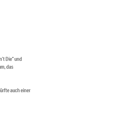
n’t Die“ und
um, das
ürfte auch einer