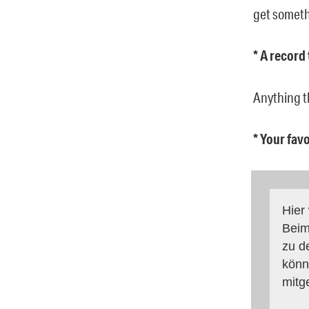
get someth
* A record
Anything th
* Your fav
Hier
Beim
zu d
könn
mitg