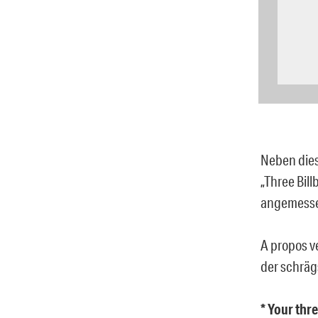
Neben dies
„Three Bil
angemessen
A propos v
der schräg
* Your thr