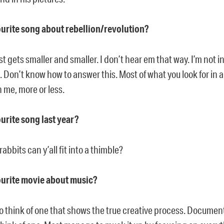
ourite song about rebellion/revolution?
st gets smaller and smaller. I don’t hear em that way. I’m not i
 Don’t know how to answer this. Most of what you look for in 
n me, more or less.
ourite song last year?
bbits can y’all fit into a thimble?
ourite movie about music?
to think of one that shows the true creative process. Documen