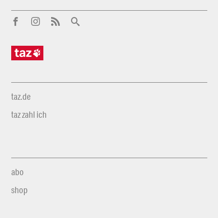
taz.de
taz zahl ich
abo
shop