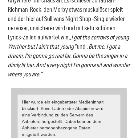
Anywhere“ durchaus an. Es ist dieser Jonathan-
Richman-Rock, den Morby etwas muskulöser spielt
und der hier auf Sullivans Night Shop -Single wieder
nervöser, unsicherer wird und mit sehr schönen
Lyrics-Zeilen aufwartet wie
„I got the sorrows of young
Werther but I ain’t that young“
und
„But me, I got a
dream, I’m gonna go real far. Gonna be the singer in a
dimly lit bar. And every night I’m gonna sit and wonder
where you are.“
Hier wurde ein eingebetteter Medieninhalt
blockiert. Beim Laden oder Abspielen wird
eine Verbindung zu den Servern des
Anbieters hergestellt. Dabei können dem
Anbieter personenbezogene Daten
mitgeteilt werden.