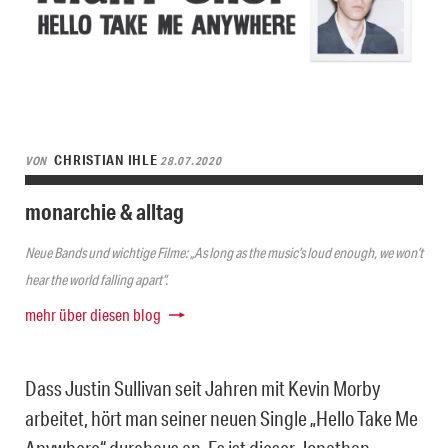
CHRISTIAN IHLE
VON
28.07.2020
monarchie & alltag
Neue Bands und wichtige Filme: „As long as the music’s loud enough, we won’t
hear the world falling apart“.
mehr über diesen blog
Dass Justin Sullivan seit Jahren mit Kevin Morby
arbeitet, hört man seiner neuen Single „Hello Take Me