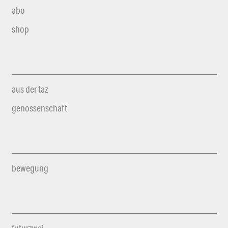
abo
shop
aus der taz
genossenschaft
bewegung
futurzwei