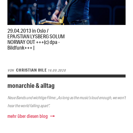
29.04.2013 in Oslo /
EPA/STIAN LYSBERG SOLUM
NORWAY OUT +++(c) dpa -
Bildfunk+++ |
CHRISTIAN IHLE
VON
16.09.2020
monarchie & alltag
Neue Bands und wichtige Filme: „As long as the music’s loud enough, we won’t
hear the world falling apart“.
mehr über diesen blog