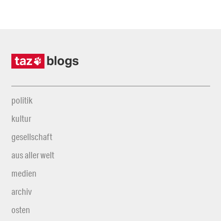
politik
kultur
gesellschaft
aus aller welt
medien
archiv
osten