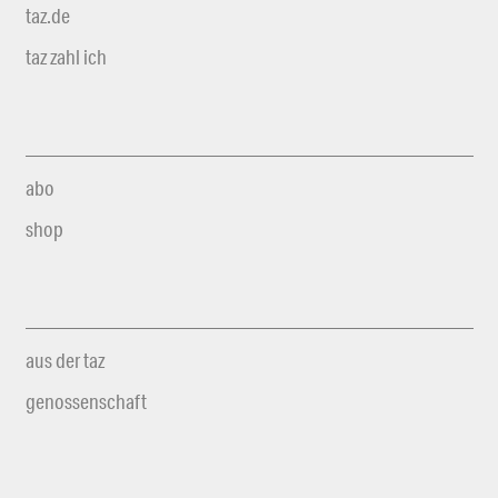
taz.de
taz zahl ich
abo
shop
aus der taz
genossenschaft