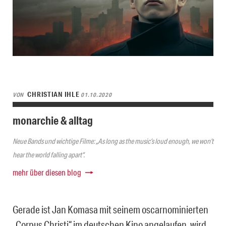
CHRISTIAN IHLE
VON
01.10.2020
monarchie & alltag
Neue Bands und wichtige Filme: „As long as the music’s loud enough, we won’t
hear the world falling apart“.
mehr über diesen blog
Gerade ist Jan Komasa mit seinem oscarnominierten
„Corpus Christi“ im deutschen Kino angelaufen, wird