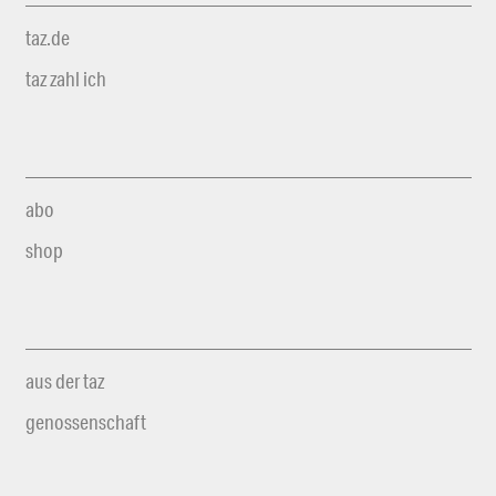
taz.de
taz zahl ich
abo
shop
aus der taz
genossenschaft