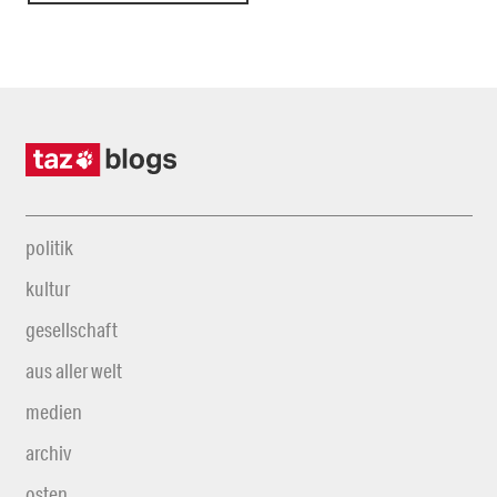
politik
kultur
gesellschaft
aus aller welt
medien
archiv
osten