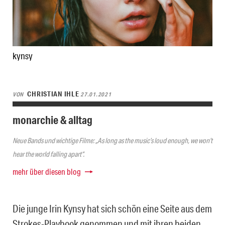
kynsy
CHRISTIAN IHLE
VON
27.01.2021
monarchie & alltag
Neue Bands und wichtige Filme: „As long as the music’s loud enough, we won’t
hear the world falling apart“.
mehr über diesen blog
Die junge Irin Kynsy hat sich schön eine Seite aus dem
Strokes-Playbook genommen und mit ihren beiden