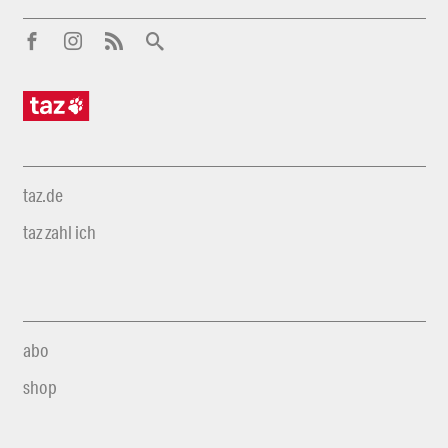
taz.de
taz zahl ich
abo
shop