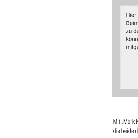
Hier
Beim
zu d
könn
mitg
Mit „Mork 
die beide 