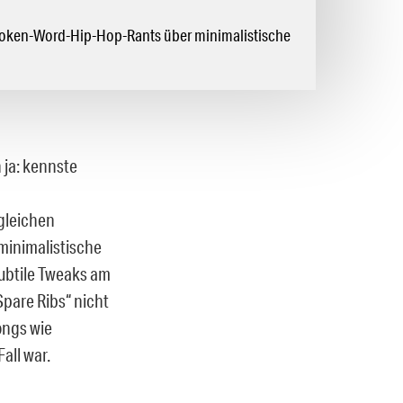
oken-Word-Hip-Hop-Rants über minimalistische
 ja: kennste
gleichen
minimalistische
subtile Tweaks am
Spare Ribs“ nicht
ongs wie
all war.