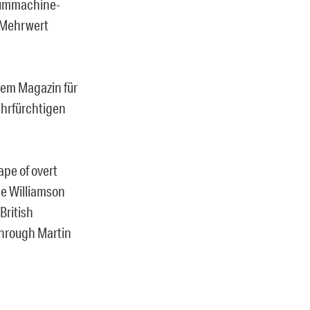
rummachine-
n Mehrwert
dem Magazin für
ehrfürchtigen
ape of overt
se Williamson
British
through Martin