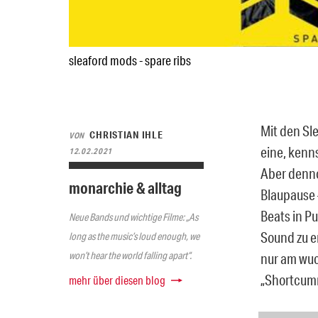
sleaford mods - spare ribs
Mit den Sl
CHRISTIAN IHLE
VON
eine, kenns
12.02.2021
Aber denno
monarchie & alltag
Blaupause 
Beats in P
Neue Bands und wichtige Filme: „As
Sound zu e
long as the music’s loud enough, we
won’t hear the world falling apart“.
nur am wuc
„Shortcumm
mehr über diesen blog