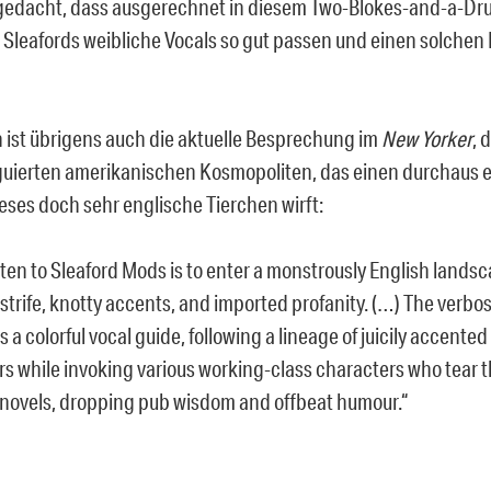
 gedacht, dass ausgerechnet in diesem Two-Blokes-and-a-D
 Sleafords weibliche Vocals so gut passen und einen solche
 ist übrigens auch die aktuelle Besprechung im
New Yorker
, 
guierten amerikanischen Kosmopoliten, das einen durchaus 
ieses doch sehr englische Tierchen wirft:
isten to Sleaford Mods is to enter a monstrously English landsc
 strife, knotty accents, and imported profanity. (…) The verbo
 a colorful vocal guide, following a lineage of juicily accented 
rs while invoking various working-class characters who tear 
novels, dropping pub wisdom and offbeat humour.“