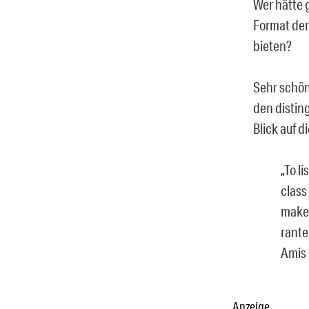
Wer hätte
Format der
bieten?
Sehr schön
den distin
Blick auf d
„To l
class
makes
rante
Amis 
Anzeige