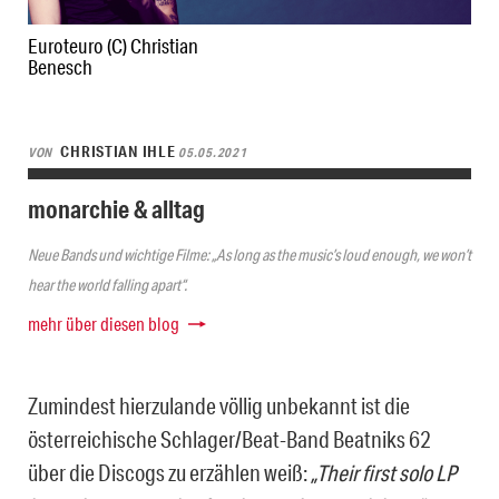
Euroteuro (C) Christian
Benesch
CHRISTIAN IHLE
VON
05.05.2021
monarchie & alltag
Neue Bands und wichtige Filme: „As long as the music’s loud enough, we won’t
hear the world falling apart“.
mehr über diesen blog
Zumindest hierzulande völlig unbekannt ist die
österreichische Schlager/Beat-Band Beatniks 62
über die Discogs zu erzählen weiß:
„Their first solo LP