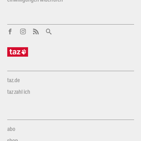
taz.de
taz zahl ich
abo
shop