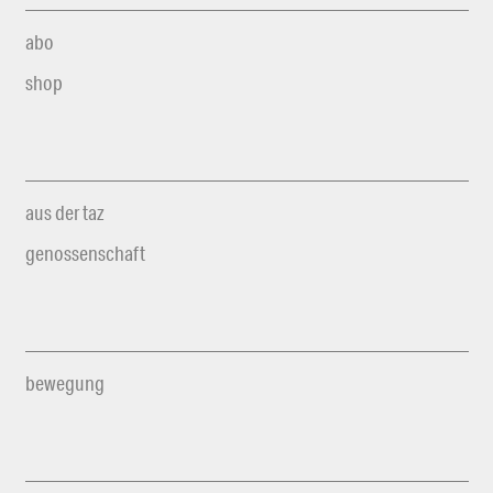
abo
shop
aus der taz
genossenschaft
bewegung