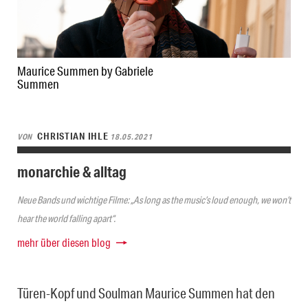
Maurice Summen by Gabriele
Summen
CHRISTIAN IHLE
VON
18.05.2021
monarchie & alltag
Neue Bands und wichtige Filme: „As long as the music’s loud enough, we won’t
hear the world falling apart“.
mehr über diesen blog
Türen-Kopf und Soulman Maurice Summen hat den