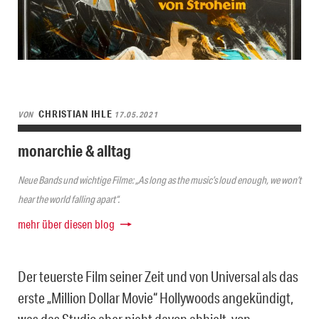
CHRISTIAN IHLE
VON
17.05.2021
monarchie & alltag
Neue Bands und wichtige Filme: „As long as the music’s loud enough, we won’t
hear the world falling apart“.
mehr über diesen blog
Der teuerste Film seiner Zeit und von Universal als das
erste „Million Dollar Movie“ Hollywoods angekündigt,