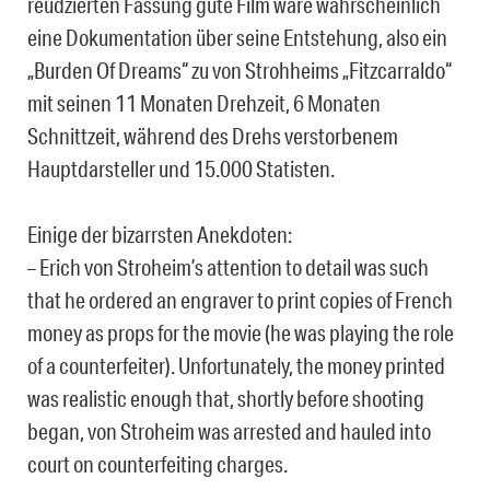
reudzierten Fassung gute Film wäre wahrscheinlich
eine Dokumentation über seine Entstehung, also ein
„Burden Of Dreams“ zu von Strohheims „Fitzcarraldo“
mit seinen 11 Monaten Drehzeit, 6 Monaten
Schnittzeit, während des Drehs verstorbenem
Hauptdarsteller und 15.000 Statisten.
Einige der bizarrsten Anekdoten:
– Erich von Stroheim’s attention to detail was such
that he ordered an engraver to print copies of French
money as props for the movie (he was playing the role
of a counterfeiter). Unfortunately, the money printed
was realistic enough that, shortly before shooting
began, von Stroheim was arrested and hauled into
court on counterfeiting charges.