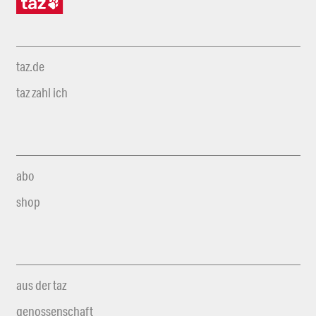
taz.de
taz zahl ich
abo
shop
aus der taz
genossenschaft