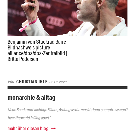
Benjamin von Stuckrad Barre
Bildnachweis picture
alliance/dpa/dpa-Zentralbild |
Britta Pedersen
CHRISTIAN IHLE
VON
20.10.2021
monarchie & alltag
Neue Bands und wichtige Filme: „As long as the music’s loud enough, we won’t
hear the world falling apart“.
mehr über diesen blog