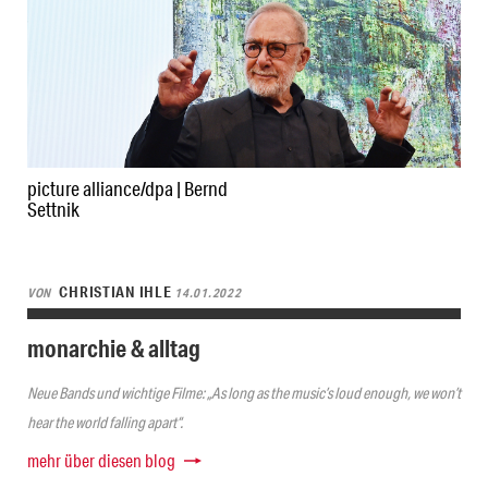
picture alliance/dpa | Bernd
Settnik
CHRISTIAN IHLE
VON
14.01.2022
monarchie & alltag
Neue Bands und wichtige Filme: „As long as the music’s loud enough, we won’t
hear the world falling apart“.
mehr über diesen blog