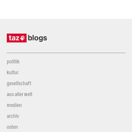
politik
kultur
gesellschaft
aus aller welt
medien
archiv
osten