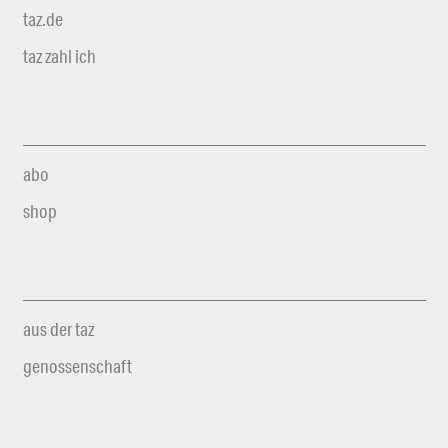
taz.de
taz zahl ich
abo
shop
aus der taz
genossenschaft