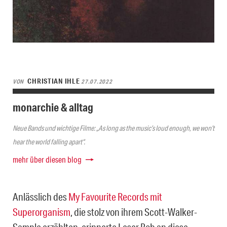
CHRISTIAN IHLE
VON
27.07.2022
monarchie & alltag
Neue Bands und wichtige Filme: „As long as the music’s loud enough, we won’t
hear the world falling apart“.
mehr über diesen blog
Anlässlich des
My Favourite Records mit
Superorganism
, die stolz von ihrem Scott-Walker-