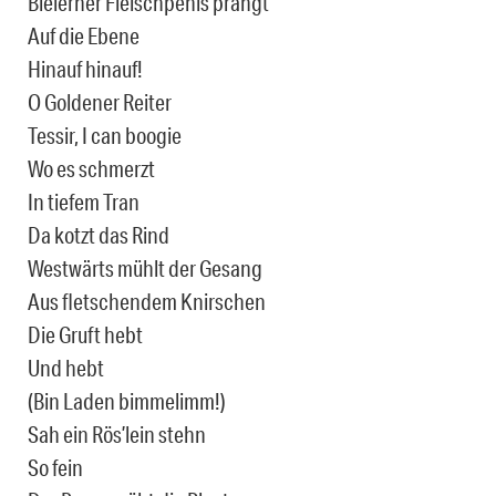
Bleierner Fleischpenis prangt
Auf die Ebene
Hinauf hinauf!
O Goldener Reiter
Tessir, I can boogie
Wo es schmerzt
In tiefem Tran
Da kotzt das Rind
Westwärts mühlt der Gesang
Aus fletschendem Knirschen
Die Gruft hebt
Und hebt
(Bin Laden bimmelimm!)
Sah ein Rös’lein stehn
So fein