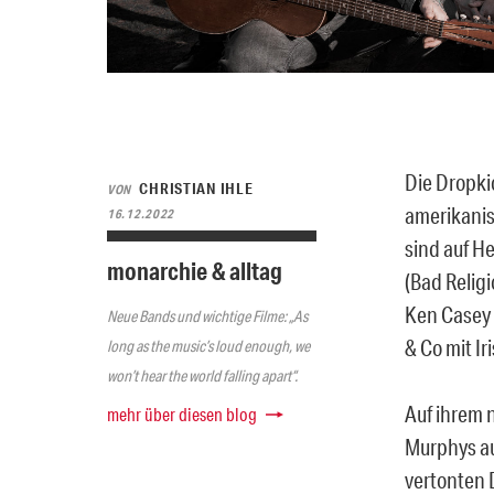
Die Dropki
CHRISTIAN IHLE
VON
amerikanis
16.12.2022
sind auf H
monarchie & alltag
(Bad Relig
Ken Casey 
Neue Bands und wichtige Filme: „As
& Co mit Ir
long as the music’s loud enough, we
won’t hear the world falling apart“.
Auf ihrem n
mehr über diesen blog
Murphys au
vertonten 