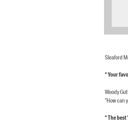
Sleaford M
* Your fav
Woody Gut
“How can y
* The best