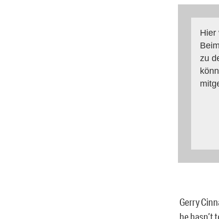
Hier
Beim
zu d
könn
mitg
Gerry Cinn
he hasn’t t