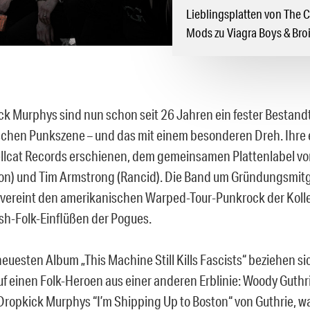
Lieblingsplatten von The 
Mods zu Viagra Boys & Broi
ck Murphys sind nun schon seit 26 Jahren ein fester Bestandt
chen Punkszene – und das mit einem besonderen Dreh. Ihre 
ellcat Records erschienen, dem gemeinsamen Plattenlabel von
ion) und Tim Armstrong (Rancid). Die Band um Gründungsmitg
vereint den amerikanischen Warped-Tour-Punkrock der Koll
ish-Folk-Einflüßen der Pogues.
euesten Album „This Machine Still Kills Fascists“ beziehen si
f einen Folk-Heroen aus einer anderen Erblinie: Woody Guthri
Dropkick Murphys “I’m Shipping Up to Boston“ von Guthrie, 