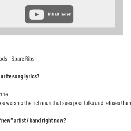
Inhalt laden
ods – Spare Ribs
ourite song lyrics?
hrie
ou worship the rich man that sees poor folks and refuses the
 “new” artist / band right now?