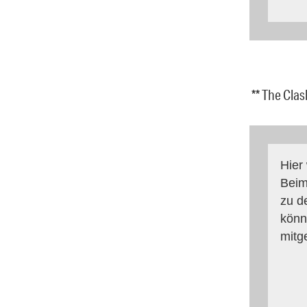
** The Cla
Hier
Beim
zu d
könn
mitg