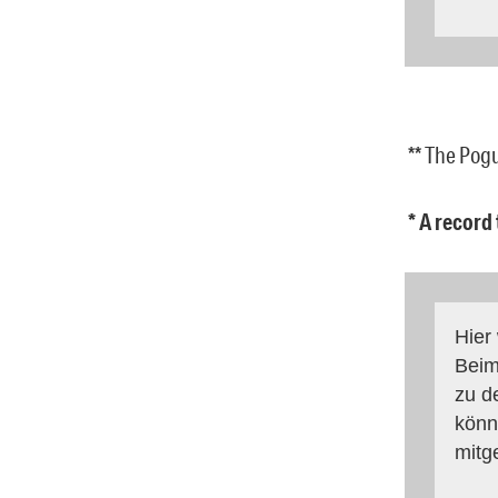
** The Pog
* A record
Hier
Beim
zu d
könn
mitg