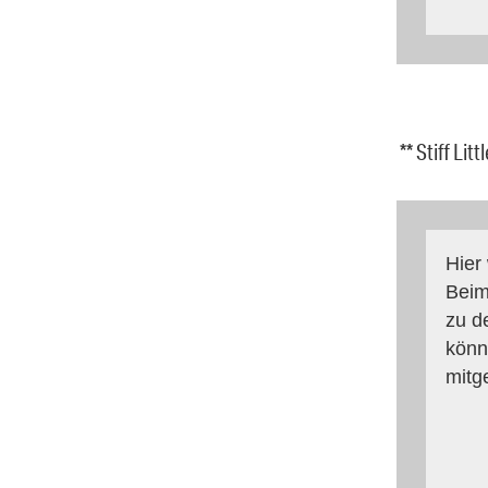
** Stiff Li
Hier
Beim
zu d
könn
mitg