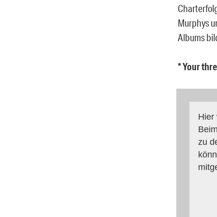
Charterfol
Murphys un
Albums bil
* Your thr
Hier
Beim
zu d
könn
mitg