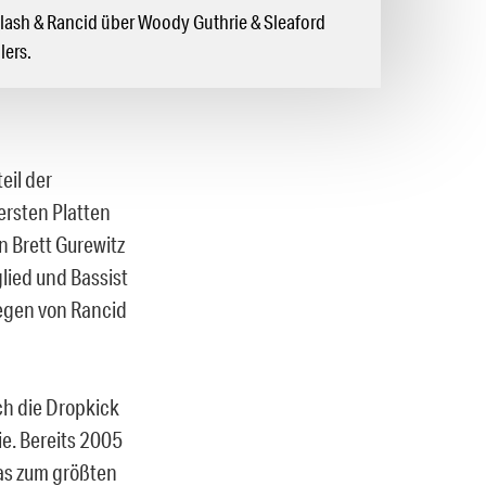
Clash & Rancid über Woody Guthrie & Sleaford
lers.
eil der
ersten Platten
 Brett Gurewitz
lied und Bassist
egen von Rancid
ch die Dropkick
e. Bereits 2005
was zum größten