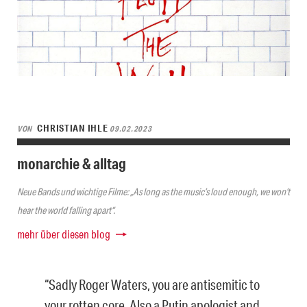
CHRISTIAN IHLE
VON
09.02.2023
monarchie & alltag
Neue Bands und wichtige Filme: „As long as the music’s loud enough, we won’t
hear the world falling apart“.
mehr über diesen blog
“Sadly Roger Waters, you are antisemitic to
your rotten core. Also a Putin apologist and