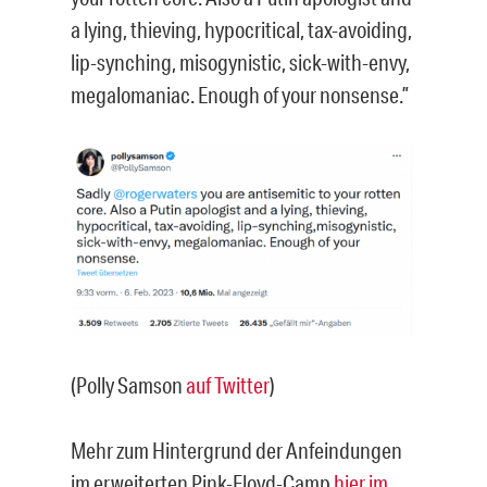
a lying, thieving, hypocritical, tax-avoiding,
lip-synching, misogynistic, sick-with-envy,
megalomaniac. Enough of your nonsense.”
(Polly Samson
auf Twitter
)
Mehr zum Hintergrund der Anfeindungen
im erweiterten Pink-Floyd-Camp
hier im