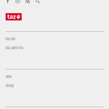
taz.de
taz zahl ich
abo
shop