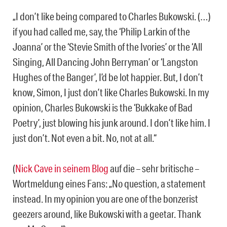
„I don’t like being compared to Charles Bukowski. (…)
if you had called me, say, the ‘Philip Larkin of the
Joanna’ or the ‘Stevie Smith of the Ivories’ or the ‘All
Singing, All Dancing John Berryman’ or ‘Langston
Hughes of the Banger’, I’d be lot happier. But, I don’t
know, Simon, I just don’t like Charles Bukowski. In my
opinion, Charles Bukowski is the ‘Bukkake of Bad
Poetry’, just blowing his junk around. I don’t like him. I
just don’t. Not even a bit. No, not at all.“
(
Nick Cave in seinem Blog
auf die – sehr britische –
Wortmeldung eines Fans: „No question, a statement
instead. In my opinion you are one of the bonzerist
geezers around, like Bukowski with a geetar. Thank