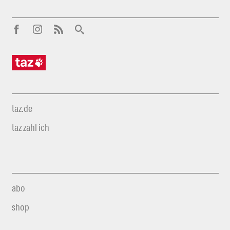
taz.de
taz zahl ich
abo
shop