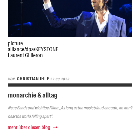
picture
alliance/dpa/KEYSTONE |
Laurent Gillieron
CHRISTIAN IHLE
VON
22.03.2023
monarchie & alltag
Neue Bands und wichtige Filme: „As long as the music’s loud enough, we won’t
hear the world falling apart“.
mehr über diesen blog