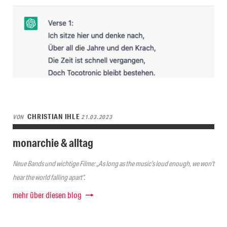
CHRISTIAN IHLE
VON
21.03.2023
monarchie & alltag
Neue Bands und wichtige Filme: „As long as the music’s loud enough, we won’t
hear the world falling apart“.
mehr über diesen blog