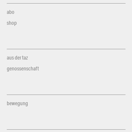
abo
shop
aus der taz
genossenschaft
bewegung