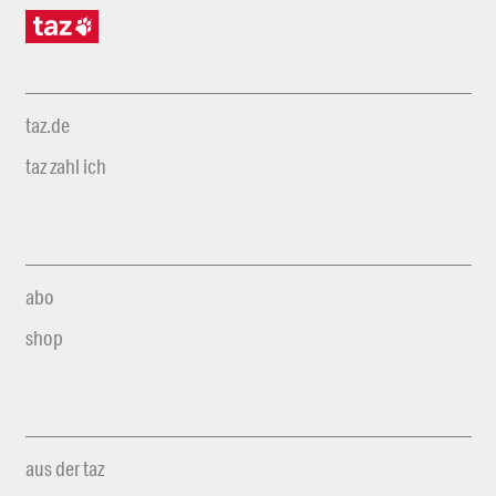
taz.de
taz zahl ich
abo
shop
aus der taz