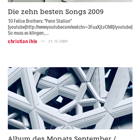
Die zehn besten Songs 2009
10 Felice Brothers: "Penn Station"
[youtube]http://wwwyoutubecom/watchv=3FuaXjLvOMI[/youtube]
So muss es klingen,...
christian ihle
31.12.2009
Album des Monats September /