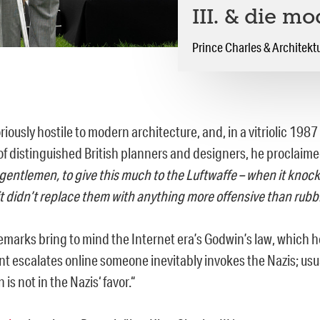
III. & die m
Prince Charles & Architekt
oriously hostile to modern architecture, and, in a vitriolic 198
of distinguished British planners and designers, he proclaim
 gentlemen, to give this much to the Luftwaffe – when it kno
it didn’t replace them with anything more offensive than rubb
emarks bring to mind the Internet era’s Godwin’s law, which 
t escalates online someone inevitably invokes the Nazis; usua
is not in the Nazis‘ favor.“