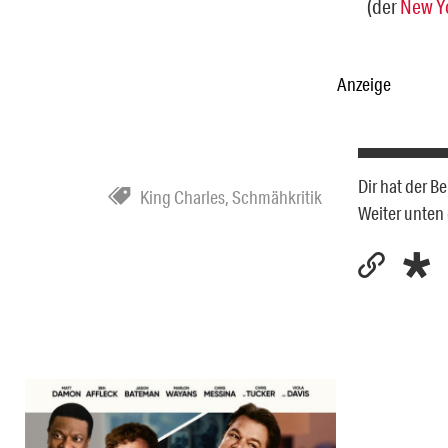
(der
New Y
Anzeige
Dir hat der B
King Charles
,
Schmähkritik
Weiter unten