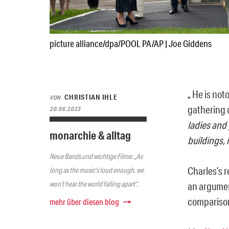
picture alliance/dpa/POOL PA/AP | Joe Giddens
„ He is not
CHRISTIAN IHLE
VON
gathering 
20.06.2023
ladies and
monarchie & alltag
buildings, 
Neue Bands und wichtige Filme: „As
Charles’s r
long as the music’s loud enough, we
won’t hear the world falling apart“.
an argumen
comparison 
mehr über diesen blog