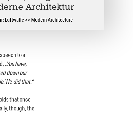
oderne Architektur
ur: Luftwaffe >> Modern Architecture
7 speech to a
ed,
„You have,
cked down our
le.
We
did that.“
holds that once
lly, though, the