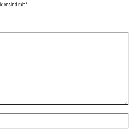
lder sind mit
*