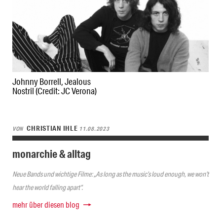
Johnny Borrell, Jealous
Nostril (Credit: JC Verona)
CHRISTIAN IHLE
VON
11.08.2023
monarchie & alltag
Neue Bands und wichtige Filme: „As long as the music’s loud enough, we won’t
hear the world falling apart“.
mehr über diesen blog