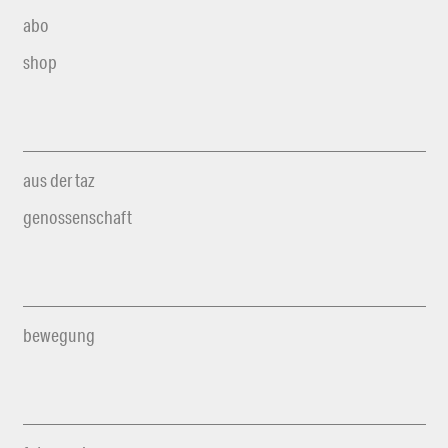
abo
shop
aus der taz
genossenschaft
bewegung