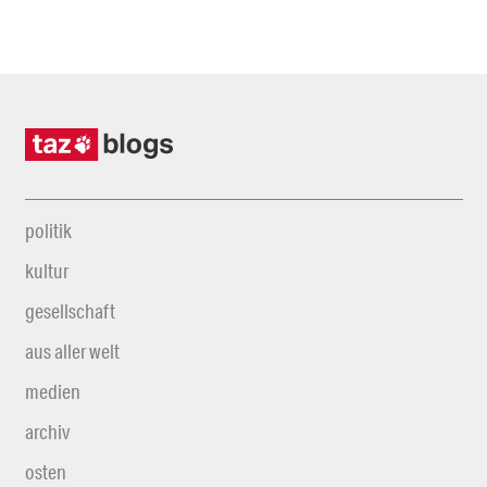
politik
kultur
gesellschaft
aus aller welt
medien
archiv
osten