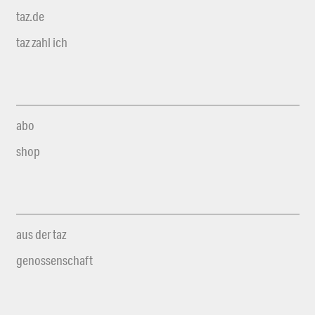
taz.de
taz zahl ich
abo
shop
aus der taz
genossenschaft