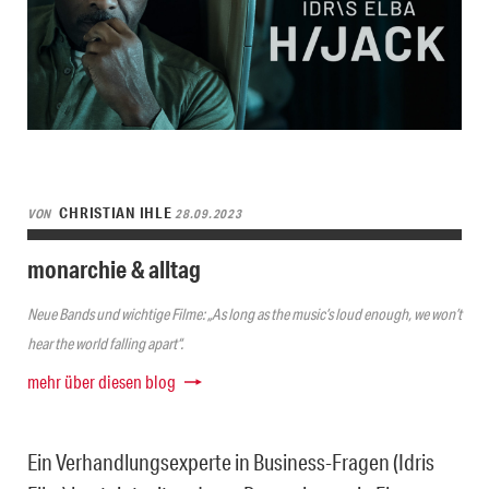
CHRISTIAN IHLE
VON
28.09.2023
monarchie & alltag
Neue Bands und wichtige Filme: „As long as the music’s loud enough, we won’t
hear the world falling apart“.
mehr über diesen blog
Ein Verhandlungsexperte in Business-Fragen (Idris