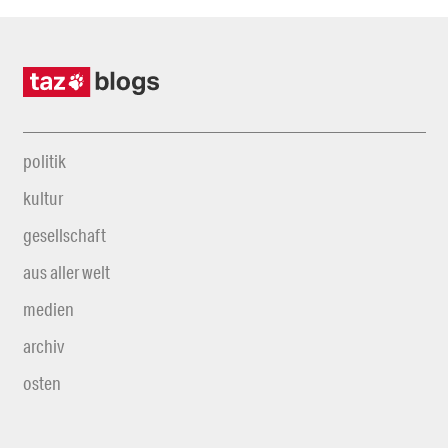
politik
kultur
gesellschaft
aus aller welt
medien
archiv
osten