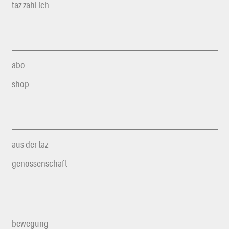
taz zahl ich
abo
shop
aus der taz
genossenschaft
bewegung