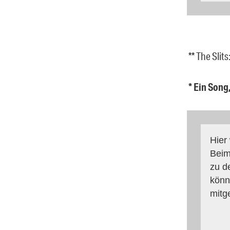
** The Slit
* Ein Song
Hier
Beim
zu d
könn
mitg