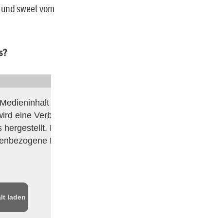
ft und sweet vom
s?
Medieninhalt blockiert.
ird eine Verbindung
 hergestellt. Dabei
nenbezogene Daten
lt laden