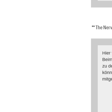
** The Ner
Hier
Beim
zu d
könn
mitg