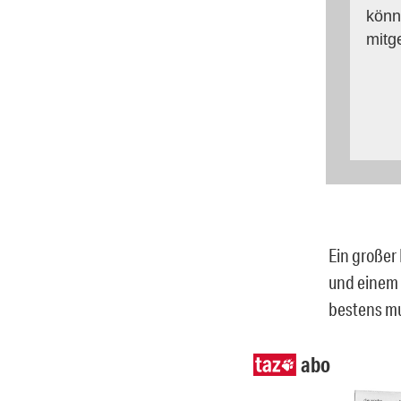
könn
mitg
Ein großer 
und einem 
bestens mu
abo