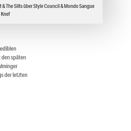
ut & The Slits über Style Council & Mondo Sangue
 Knef
rediblen
t den späten
alminger
 der letzten