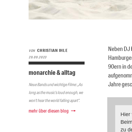
Neben DJ K
CHRISTIAN IHLE
VON
Hamburger 
29.09.2023
90ern in d
monarchie & alltag
aufgenomme
Jahre gesc
Neue Bands und wichtige Filme: „As
long as the music’s loud enough, we
won’t hear the world falling apart“.
mehr über diesen blog
Hier
Beim
zu d