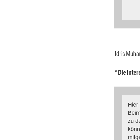
Idris Muha
* Die inte
Hier
Beim
zu d
könn
mitg