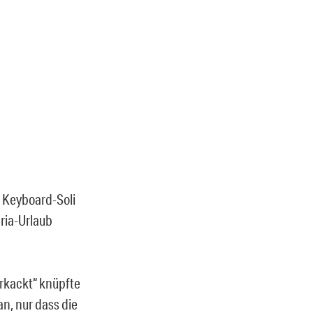
t Keyboard-Soli
ria-Urlaub
erkackt“ knüpfte
 an, nur dass die