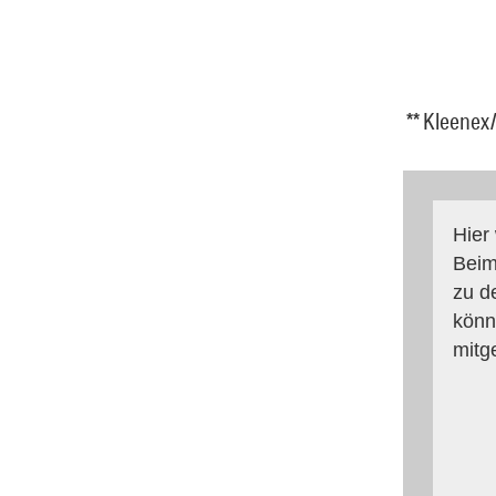
** Kleenex/
Hier
Beim
zu d
könn
mitg