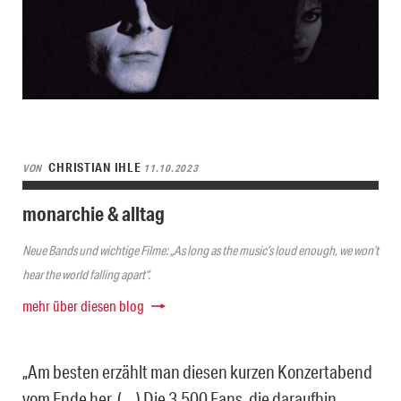
CHRISTIAN IHLE
VON
11.10.2023
monarchie & alltag
Neue Bands und wichtige Filme: „As long as the music’s loud enough, we won’t
hear the world falling apart“.
mehr über diesen blog
„Am besten erzählt man diesen kurzen Konzertabend
vom Ende her. (…) Die 3.500 Fans, die daraufhin