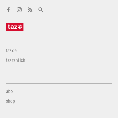
taz.de
taz zahl ich
abo
shop