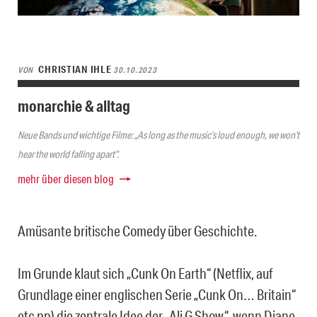
CHRISTIAN IHLE
VON
30.10.2023
monarchie & alltag
Neue Bands und wichtige Filme: „As long as the music’s loud enough, we won’t
hear the world falling apart“.
mehr über diesen blog
Amüsante britische Comedy über Geschichte.
Im Grunde klaut sich „Cunk On Earth“ (Netflix, auf
Grundlage einer englischen Serie „Cunk On… Britain“
etc pp) die zentrale Idee der „Ali G Show“, wenn Diane