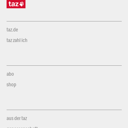
taz.de
taz zahl ich
abo
shop
aus der taz