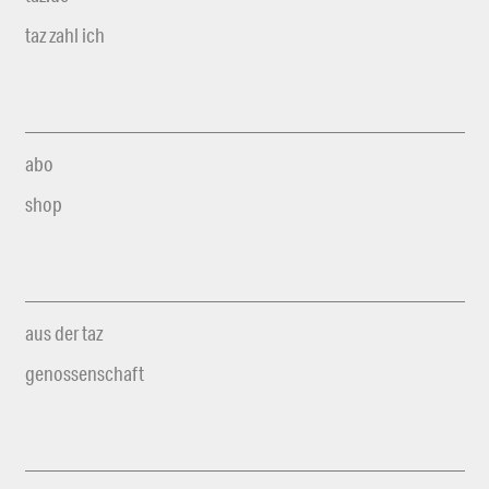
taz zahl ich
abo
shop
aus der taz
genossenschaft