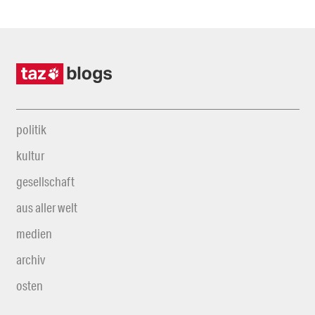
politik
kultur
gesellschaft
aus aller welt
medien
archiv
osten