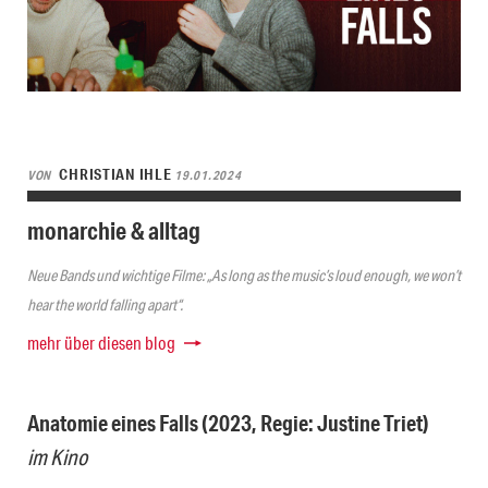
CHRISTIAN IHLE
VON
19.01.2024
monarchie & alltag
Neue Bands und wichtige Filme: „As long as the music’s loud enough, we won’t
hear the world falling apart“.
mehr über diesen blog
Anatomie eines Falls (2023, Regie: Justine Triet)
im Kino