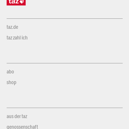
taz.de
taz zahl ich
abo
shop
aus der taz
genossenschaft