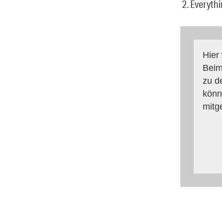
2. Everyth
Hier
Beim
zu d
könn
mitg