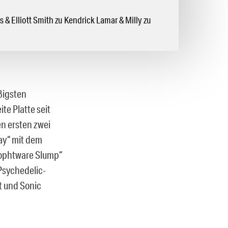
s & Elliott Smith zu Kendrick Lamar & Milly zu
ßigsten
te Platte seit
en ersten zwei
ay“ mit dem
Sophtware Slump“
 Psychedelic-
t und Sonic