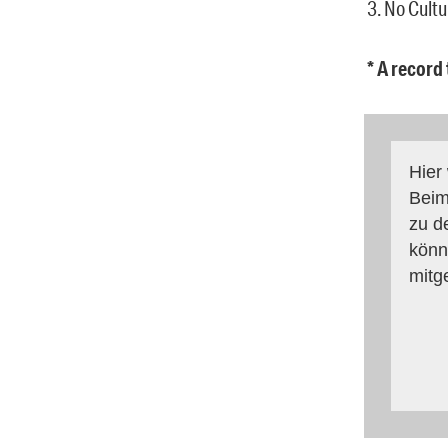
3. No Cult
* A record
Hier
Beim
zu d
könn
mitg