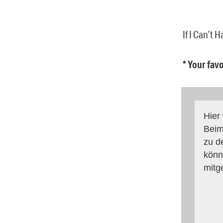
If I Can’t 
* Your fav
Hier
Beim
zu d
könn
mitg