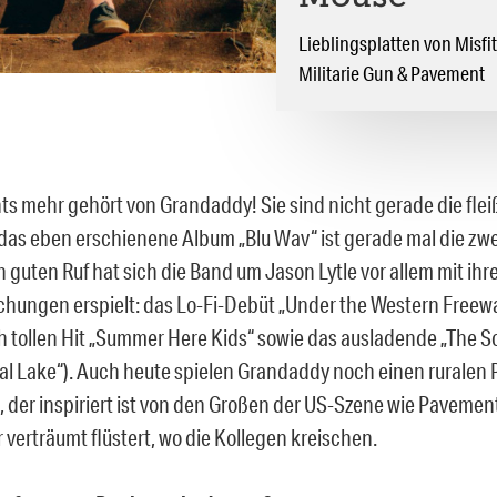
Lieblingsplatten von Misfit
Militarie Gun & Pavement
ts mehr gehört von Grandaddy! Sie sind nicht gerade die flei
das eben erschienene Album „Blu Wav“ ist gerade mal die zwei
 guten Ruf hat sich die Band um Jason Lytle vor allem mit ihr
ichungen erspielt: das Lo-Fi-Debüt „Under the Western Freew
 tollen Hit „Summer Here Kids“ sowie das ausladende „The 
stal Lake“). Auch heute spielen Grandaddy noch einen ruralen
, der inspiriert ist von den Großen der US-Szene wie Pavemen
 verträumt flüstert, wo die Kollegen kreischen.