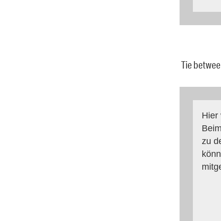
Tie betwee
Hier
Beim
zu d
könn
mitg