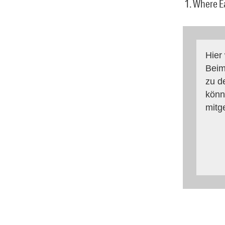
1. Where E
Hier
Beim
zu d
könn
mitg