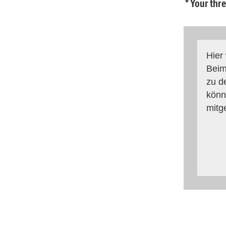
* Your thr
Hier
Beim
zu d
könn
mitg