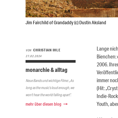
Jim Fairchild of Grandaddy (c) Dustin Aksland
Lange nich
CHRISTIAN IHLE
VON
Bienchen: 
27.02.2024
2006. Ihren
monarchie & alltag
Veröffentl
immer noch
Neue Bands und wichtige Filme: „As
(Hit: „Cry
long as the music’s loud enough, we
won’t hear the world falling apart“.
Indie-Rock
Youth, aber
mehr über diesen blog