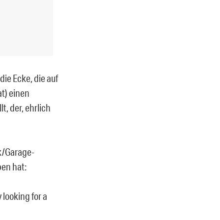
die Ecke, die auf
at) einen
, der, ehrlich
k/Garage-
en hat:
looking for a