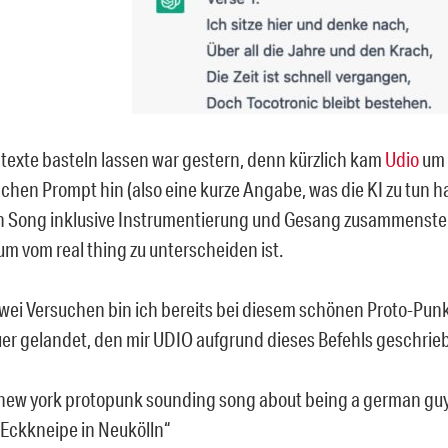
exte basteln lassen war gestern, denn kürzlich kam
Udio
um 
chen Prompt hin (also eine kurze Angabe, was die KI zu tun h
 Song inklusive Instrumentierung und Gesang zusammenstellt
um vom real thing zu unterscheiden ist.
wei Versuchen bin ich bereits bei diesem schönen Proto-Pun
r gelandet, den mir UDIO aufgrund dieses Befehls geschrieb
new york protopunk sounding song about being a german guy 
Eckkneipe in Neukölln“