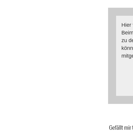
Hier
Beim
zu d
könn
mitg
Gefällt mir