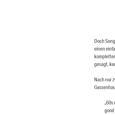
Doch Songt
einen einfa
kompletten
gesagt, ka
Nach nur z
Gassenhaue
„60s 
good 