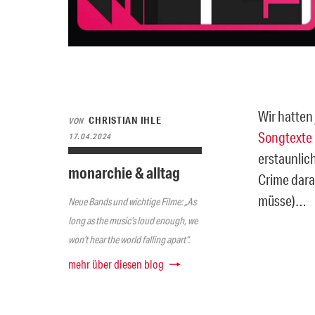
Wir hatten
CHRISTIAN IHLE
VON
Songtexte 
17.04.2024
erstaunlich
monarchie & alltag
Crime dara
müsse)…
Neue Bands und wichtige Filme: „As
long as the music’s loud enough, we
won’t hear the world falling apart“.
mehr über diesen blog