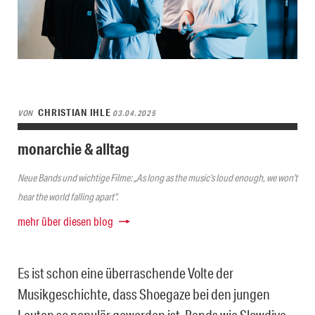
CHRISTIAN IHLE
VON
03.04.2025
monarchie & alltag
Neue Bands und wichtige Filme: „As long as the music’s loud enough, we won’t
hear the world falling apart“.
mehr über diesen blog
Es ist schon eine überraschende Volte der
Musikgeschichte, dass Shoegaze bei den jungen