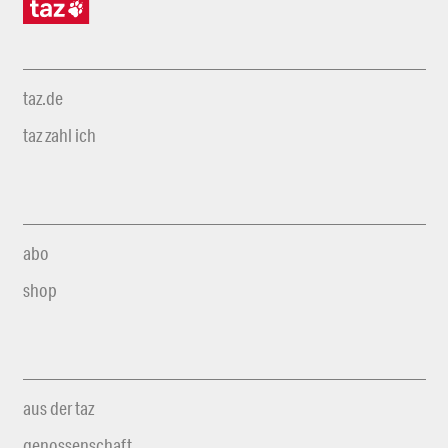
taz.de
taz zahl ich
abo
shop
aus der taz
genossenschaft