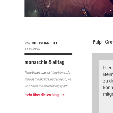
Pulp – Gr
CHRISTIAN IHLE
VON
11.08.2025
monarchie & alltag
Hier
Neue Bands und wichtige Filme: „As
Beim
long as the music’s loud enough, we
zu d
won’t hear the world falling apart“.
könn
mitg
mehr über diesen blog