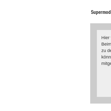
Supermodel
Hier
Beim
zu d
könn
mitg