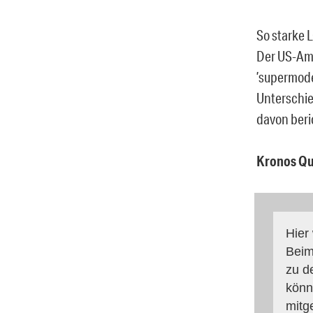
So starke 
Der US-Ame
’supermode
Unterschie
davon beri
Kronos Qua
Hier
Beim
zu d
könn
mitg