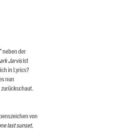
“ neben der
ark Jarvis
ist
ch in Lyrics?
des nun
 zurückschaut.
Lebenszeichen von
one last sunset,