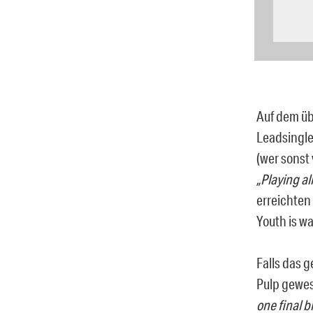
Auf dem üb
Leadsingle
(wer sonst 
„Playing al
erreichten
Youth is w
Falls das 
Pulp gewese
one final b