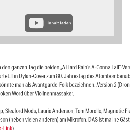
Inhalt laden
 den ganzen Tag die beiden „A Hard Rain’s A-Gonna Fall“-Ve
rtet. Ein Dylan-Cover zum 80. Jahrestag des Atombombenab
 könnte man als Avantgarde-Folk bezeichnen, ‚Version 2 (Drone
poken Word über Violinenmassaker.
op, Sleaford Mods, Laurie Anderson, Tom Morello, Magnetic Fie
lson (neben vielen anderen) am Mikrofon. DAS ist mal ne Gäste
-Link
)