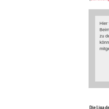
Hier
Beim
zu d
könn
mitg
Die Liga d