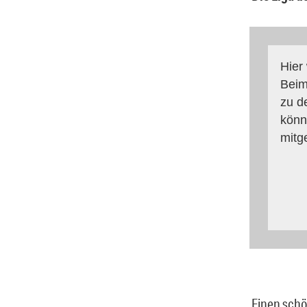
Hier
Beim
zu d
könn
mitg
Einen schö