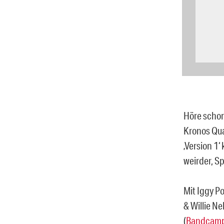
Höre schon
Kronos Qua
‚Version 1‘
weirder, S
Mit Iggy P
& Willie Ne
(
Bandcamp