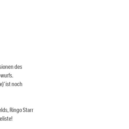
rsionen des
wurfs.
)‘ ist noch
lds, Ringo Starr
liste!