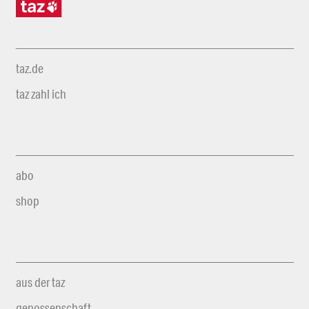
taz.de
taz zahl ich
abo
shop
aus der taz
genossenschaft