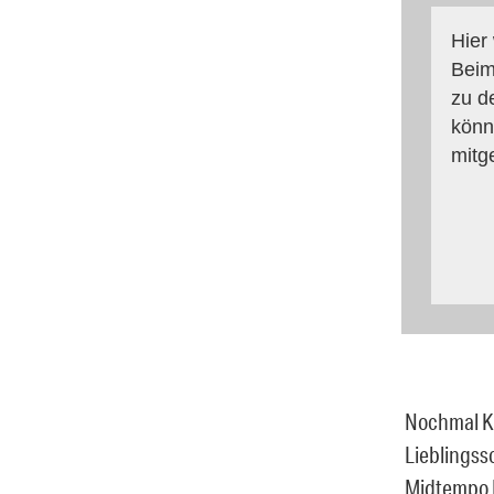
Hier
Beim
zu d
könn
mitg
Nochmal Ke
Lieblingsso
Midtempo M