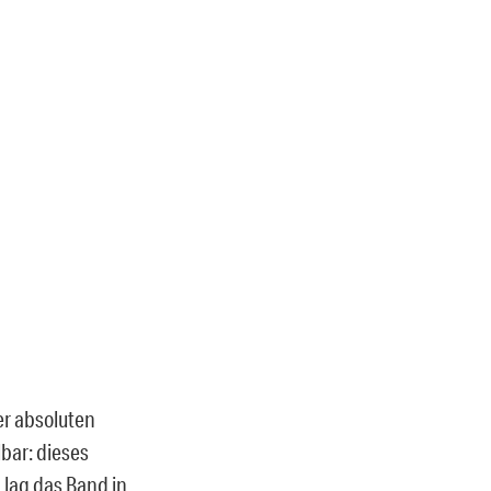
er absoluten
lbar: dieses
 lag das Band in