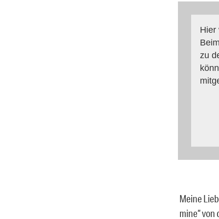
Hier
Beim
zu d
könn
mitg
Meine Lieb
mine“ von d