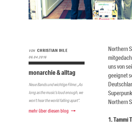
Northern So
CHRISTIAN IHLE
VON
mitgedacht
06.04.2016
uns von se
monarchie & alltag
geeignet s
Deutschlan
Neue Bands und wichtige Filme: „As
Superpunk 
long as the music’s loud enough, we
won’t hear the world falling apart“.
Northern S
mehr über diesen blog
1. Tammi T