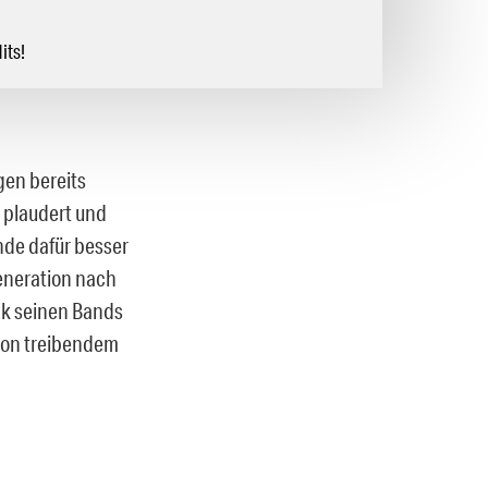
its!
agen bereits
 plaudert und
nde dafür besser
Generation nach
nk seinen Bands
von treibendem