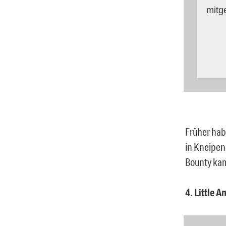
mitg
Früher hab
in Kneipen
Bounty kam
4. Little A