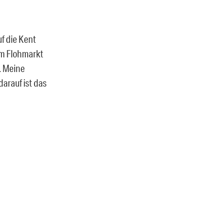
uf die Kent
em Flohmarkt
. Meine
darauf ist das