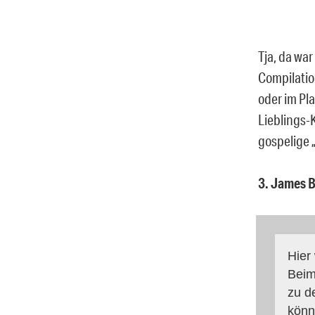
Tja, da war
Compilatio
oder im Pl
Lieblings-K
gospelige 
3. James B
Hier
Beim
zu d
könn