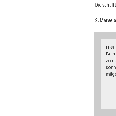
Die schaff
2. Marvelo
Hier
Beim
zu d
könn
mitg