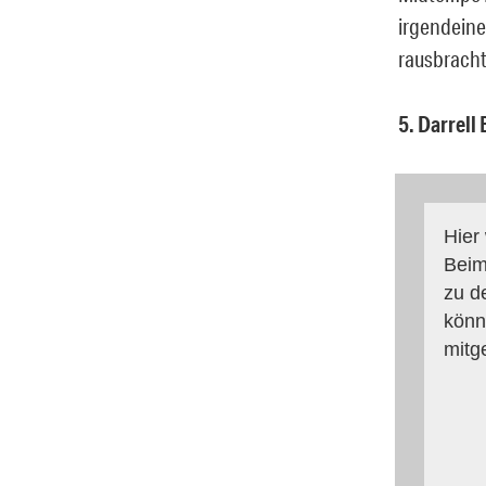
irgendeine
rausbracht
5. Darrell
Hier
Beim
zu d
könn
mitg