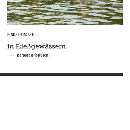
PINKELN IM SEE
In Fließgewässern
barbara dribbusch