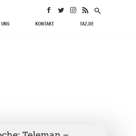
 UNS
KONTAKT
TAZ.DE
che: Teleman –