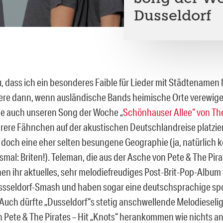
Dusseldorf
u, dass ich ein besonderes Faible für Lieder mit Städtenamen
ere dann, wenn ausländische Bands heimische Orte verewig
ehe auch unseren Song der Woche „
Schönhauser Allee“ von Th
ere Fähnchen auf der akustischen Deutschlandreise platziert
 doch eine eher selten besungene Geographie (ja, natürlich k
esmal: Briten!). Teleman, die aus der Asche von Pete & The Pi
nen ihr aktuelles, sehr melodiefreudiges Post-Brit-Pop-Album 
sseldorf-Smash und haben sogar eine deutschsprachige spo
Auch dürfte „Dusseldorf“s stetig anschwellende Melodieselig
 Pete & The Pirates – Hit „Knots“ herankommen wie nichts a