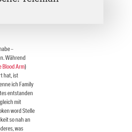
 habe –
en. Während
e Blood Arm
)
 hat, ist
enne ich Family
rates entstanden
gleich mit
ken word Stelle
keit so nah an
nderes, was