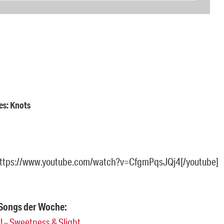
es: Knots
https://www.youtube.com/watch?v=CfgmPqsJQj4[/youtube]
 Songs der Woche:
l – Sweetness & Slight