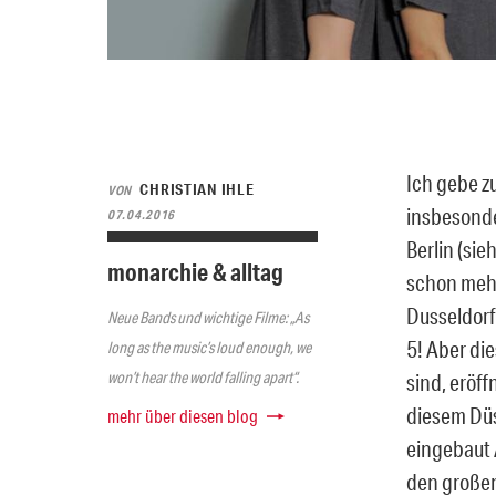
Ich gebe z
CHRISTIAN IHLE
VON
insbesond
07.04.2016
Berlin (si
monarchie & alltag
schon mehr
Dusseldorf
Neue Bands und wichtige Filme: „As
5! Aber di
long as the music’s loud enough, we
won’t hear the world falling apart“.
sind, eröff
diesem Düs
mehr über diesen blog
eingebaut 
den großen