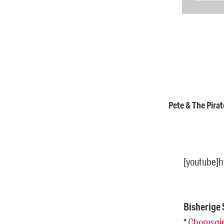
Pete & The Pirat
[youtube]
Bisherige
*
Chorusgir