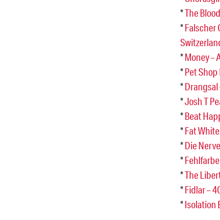
*
The Blood
*
Falscher 
Switzerla
*
Money – A
*
Pet Shop 
*
Drangsal 
*
Josh T Pe
*
Beat Hap
*
Fat White
*
Die Nerve
*
Fehlfarbe
*
The Liber
*
Fidlar – 
*
Isolation 