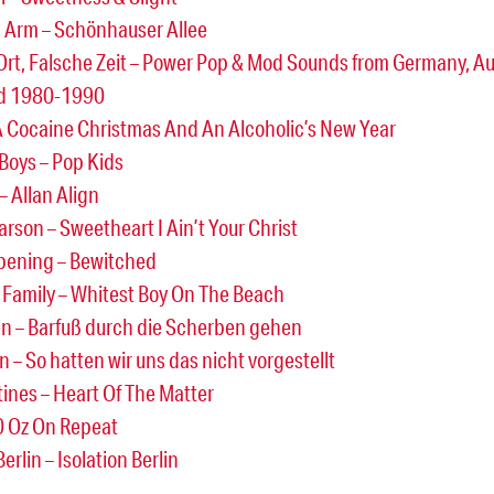
 Arm – Schönhauser Allee
Ort, Falsche Zeit – Power Pop & Mod Sounds from Germany, Au
nd 1980-1990
 Cocaine Christmas And An Alcoholic’s New Year
Boys – Pop Kids
– Allan Align
arson – Sweetheart I Ain’t Your Christ
pening – Bewitched
 Family – Whitest Boy On The Beach
n – Barfuß durch die Scherben gehen
n – So hatten wir uns das nicht vorgestellt
tines – Heart Of The Matter
40 Oz On Repeat
Berlin – Isolation Berlin