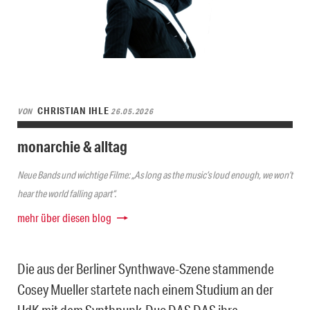
CHRISTIAN IHLE
VON
26.05.2026
monarchie & alltag
Neue Bands und wichtige Filme: „As long as the music’s loud enough, we won’t
hear the world falling apart“.
mehr über diesen blog
Die aus der Berliner Synthwave-Szene stammende
Cosey Mueller startete nach einem Studium an der