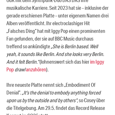
UdK mit dem Synthpunk-Duo DAS DAS ihre
musikalische Karriere. Seit 2023 hat sie – inklusive der
gerade erschienen Platte – unter eigenem Namen drei
Alben veröffentlicht. Ihr electroclashiger Hit
„Falsches Ding“ hat mit Iggy Pop einen prominenten
Fan gefunden, der sie auf BBC Music durchaus
treffend so ankündigte
„She is Berlin based. Well
yeah, it sounds like Berlin. And she looks very Berlin.
And it felt Berlin.“
(lohnenswert sich das hier
im Iggy
Pop
drawl
anzuhören
).
Ihre neueste Platte nennt sich „Embodiment Of
Denial“.
„It’s the denial to embody anything forced
upon us by the outside and by others“
, so Cosey über
die Titelgebung. Am 29.5. findet das Record Release