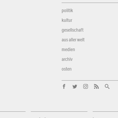
politik
kultur
gesellschaft
aus aller welt
medien
archiv
osten